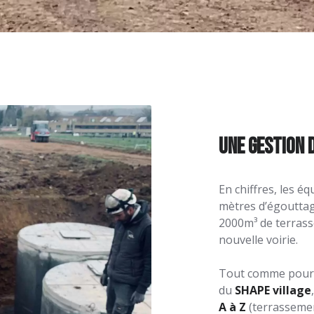
Une gestion d
En chiffres, les é
mètres d’égouttag
2000m³ de terrass
nouvelle voirie.
Tout comme pour l
du
SHAPE village
A à Z
(terrassemen