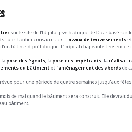
es
tier
sur le site de l’hôpital psychiatrique de Dave basé sur le
ts : un chantier consacré aux
travaux de terrassements
et
 d’un bâtiment préfabriqué. L’hôpital chapeaute l’ensemble d
 la
pose des égouts
, la
pose des impétrants
, la
réalisatio
sements du bâtiment
et l’
aménagement des abords
de ce
révue pour une période de quatre semaines jusqu’aux fêtes 
s de mai quand le bâtiment sera construit. Elle devrait dur
eau bâtiment.