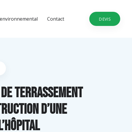
environnemental
Contact
DEVIS
 de terrassement
truction d’une
l’hôpital