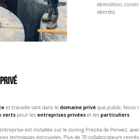
démolition, const
abords).
privé
te
et travaille tant dans le
domaine privé
que public. Nous 
s vert
s
pour les
entreprises privées
et les
particuliers
.
 entreprise est installée sur le zoning Préolia de Perwez, av
es techniques éprouvées. Plus de 70 collaborateurs représ