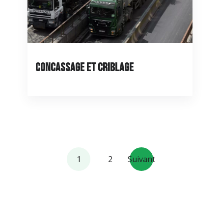
Concassage et criblage
1
2
Suivant