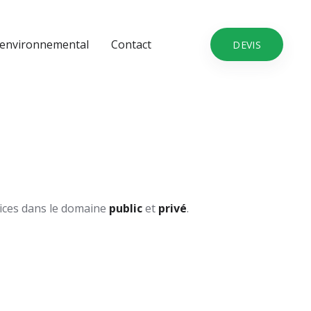
environnemental
Contact
DEVIS
ices dans le domaine
public
et
privé
.